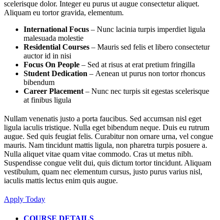
scelerisque dolor. Integer eu purus ut augue consectetur aliquet.
Aliquam eu tortor gravida, elementum.
International Focus
– Nunc lacinia turpis imperdiet ligula
malesuada molestie
Residential Courses
– Mauris sed felis et libero consectetur
auctor id in nisi
Focus On People
– Sed at risus at erat pretium fringilla
Student Dedication
– Aenean ut purus non tortor rhoncus
bibendum
Career Placement
– Nunc nec turpis sit egestas scelerisque
at finibus ligula
Nullam venenatis justo a porta faucibus. Sed accumsan nisl eget
ligula iaculis tristique. Nulla eget bibendum neque. Duis eu rutrum
augue. Sed quis feugiat felis. Curabitur non ornare urna, vel congue
mauris. Nam tincidunt mattis ligula, non pharetra turpis posuere a.
Nulla aliquet vitae quam vitae commodo. Cras ut metus nibh.
Suspendisse congue velit dui, quis dictum tortor tincidunt. Aliquam
vestibulum, quam nec elementum cursus, justo purus varius nisl,
iaculis mattis lectus enim quis augue.
Apply Today
COURSE DETAILS