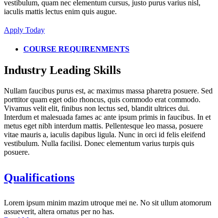
vestibulum, quam nec elementum cursus, justo purus varius nisl,
iaculis mattis lectus enim quis augue.
Apply Today
COURSE REQUIRENMENTS
Industry Leading Skills
Nullam faucibus purus est, ac maximus massa pharetra posuere. Sed
porttitor quam eget odio rhoncus, quis commodo erat commodo.
Vivamus velit elit, finibus non lectus sed, blandit ultrices dui.
Interdum et malesuada fames ac ante ipsum primis in faucibus. In et
metus eget nibh interdum mattis. Pellentesque leo massa, posuere
vitae mauris a, iaculis dapibus ligula. Nunc in orci id felis eleifend
vestibulum. Nulla facilisi. Donec elementum varius turpis quis
posuere.
Qualifications
Lorem ipsum minim mazim utroque mei ne. No sit ullum atomorum
assueverit, altera ornatus per no has.