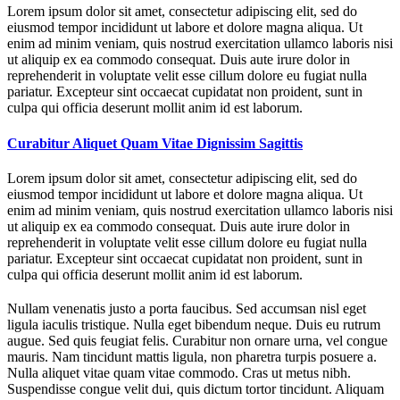
Lorem ipsum dolor sit amet, consectetur adipiscing elit, sed do
eiusmod tempor incididunt ut labore et dolore magna aliqua. Ut
enim ad minim veniam, quis nostrud exercitation ullamco laboris nisi
ut aliquip ex ea commodo consequat. Duis aute irure dolor in
reprehenderit in voluptate velit esse cillum dolore eu fugiat nulla
pariatur. Excepteur sint occaecat cupidatat non proident, sunt in
culpa qui officia deserunt mollit anim id est laborum.
Curabitur Aliquet Quam Vitae Dignissim Sagittis
Lorem ipsum dolor sit amet, consectetur adipiscing elit, sed do
eiusmod tempor incididunt ut labore et dolore magna aliqua. Ut
enim ad minim veniam, quis nostrud exercitation ullamco laboris nisi
ut aliquip ex ea commodo consequat. Duis aute irure dolor in
reprehenderit in voluptate velit esse cillum dolore eu fugiat nulla
pariatur. Excepteur sint occaecat cupidatat non proident, sunt in
culpa qui officia deserunt mollit anim id est laborum.
Nullam venenatis justo a porta faucibus. Sed accumsan nisl eget
ligula iaculis tristique. Nulla eget bibendum neque. Duis eu rutrum
augue. Sed quis feugiat felis. Curabitur non ornare urna, vel congue
mauris. Nam tincidunt mattis ligula, non pharetra turpis posuere a.
Nulla aliquet vitae quam vitae commodo. Cras ut metus nibh.
Suspendisse congue velit dui, quis dictum tortor tincidunt. Aliquam