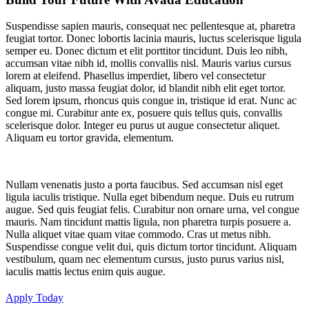
Suspendisse sapien mauris, consequat nec pellentesque at, pharetra
feugiat tortor. Donec lobortis lacinia mauris, luctus scelerisque ligula
semper eu. Donec dictum et elit porttitor tincidunt. Duis leo nibh,
accumsan vitae nibh id, mollis convallis nisl. Mauris varius cursus
lorem at eleifend. Phasellus imperdiet, libero vel consectetur
aliquam, justo massa feugiat dolor, id blandit nibh elit eget tortor.
Sed lorem ipsum, rhoncus quis congue in, tristique id erat. Nunc ac
congue mi. Curabitur ante ex, posuere quis tellus quis, convallis
scelerisque dolor. Integer eu purus ut augue consectetur aliquet.
Aliquam eu tortor gravida, elementum.
Nullam venenatis justo a porta faucibus. Sed accumsan nisl eget
ligula iaculis tristique. Nulla eget bibendum neque. Duis eu rutrum
augue. Sed quis feugiat felis. Curabitur non ornare urna, vel congue
mauris. Nam tincidunt mattis ligula, non pharetra turpis posuere a.
Nulla aliquet vitae quam vitae commodo. Cras ut metus nibh.
Suspendisse congue velit dui, quis dictum tortor tincidunt. Aliquam
vestibulum, quam nec elementum cursus, justo purus varius nisl,
iaculis mattis lectus enim quis augue.
Apply Today