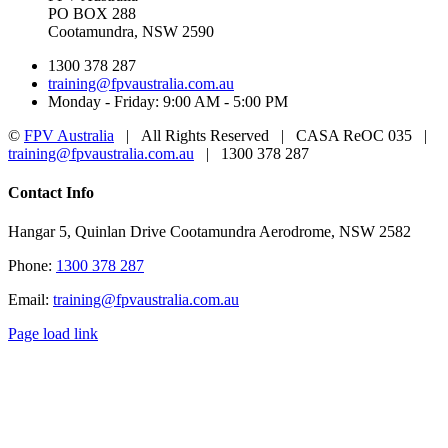
PO BOX 288
Cootamundra, NSW 2590
1300 378 287
training@fpvaustralia.com.au
Monday - Friday: 9:00 AM - 5:00 PM
©
FPV Australia
| All Rights Reserved | CASA ReOC 035 |
training@fpvaustralia.com.au
| 1300 378 287
Facebook
YouTube
Toggle
Contact Info
Sliding
Bar
Hangar 5, Quinlan Drive Cootamundra Aerodrome, NSW 2582
Area
Phone:
1300 378 287
Email:
training@fpvaustralia.com.au
Page load link
Go
to
Top