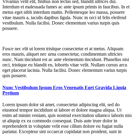
Vivamus velit elit, finibus non lectus sed, blandit ultrices dui.
Interdum et malesuada fames ac ante ipsum primis in faucibus. In et
metus eget nibh interdum mattis. Pellentesque leo massa, posuere
vitae mauris a, iaculis dapibus ligula. Nunc in orci id felis eleifend
vestibulum. Nulla facilisi. Donec elementum varius turpis quis
posuere.
Fusce nec elit ut lorem tristique consectetur et at metus. Aliquam
eros mauris, aliquet nec urna consectetur, condimentum ultricies
nunc. Nam tincidunt est ac ante elementum tincidunt. Phasellus nisi
orci, tristique eu blandit eu, lobortis vitae velit. Nullam cursus arcu
eget placerat lacinia. Nulla facilisi. Donec elementum varius turpis
quis posuere.
Nunc Vestibulum Ipsum Eros Venenatis Eget Gravida Ligula
Pretium
Lorem ipsum dolor sit amet, consectetur adipiscing elit, sed do
eiusmod tempor incididunt ut labore et dolore magna aliqua. Ut
enim ad minim veniam, quis nostrud exercitation ullamco laboris nisi
ut aliquip ex ea commodo consequat. Duis aute irure dolor in
reprehenderit in voluptate velit esse cillum dolore eu fugiat nulla
pariatur. Excepteur sint occaecat cupidatat non proident, sunt in