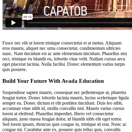
Fusce nec elit ut lorem tristique consectetur et at metus. Aliquam
eros mauris, aliquet nec urna consectetur, condimentum ultricies
nunc. Nam tincidunt est ac ante elementum tincidunt. Phasellus nisi
orci, tristique eu blandit eu, lobortis vitae velit. Nullam cursus arcu
eget placerat lacinia. Nulla facilisi. Donec elementum varius turpis
quis posuere.
Build Your Future With Avada Education
Suspendisse sapien mauris, consequat nec pellentesque at, pharetra
feugiat tortor. Donec lobortis lacinia mauris, luctus scelerisque ligula
semper eu. Donec dictum et elit porttitor tincidunt. Duis leo nibh,
accumsan vitae nibh id, mollis convallis nisl. Mauris varius cursus
lorem at eleifend. Phasellus imperdiet, libero vel consectetur
aliquam, justo massa feugiat dolor, id blandit nibh elit eget tortor.
Sed lorem ipsum, rhoncus quis congue in, tristique id erat. Nunc ac
congue mi. Curabitur ante ex, posuere quis tellus quis, convallis