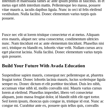
Interdum et malesuada fames ac ante ipsum primis in faucibus. In et
metus eget nibh interdum mattis. Pellentesque leo massa, posuere
vitae mauris a, iaculis dapibus ligula. Nunc in orci id felis eleifend
vestibulum. Nulla facilisi. Donec elementum varius turpis quis
posuere.
Fusce nec elit ut lorem tristique consectetur et at metus. Aliquam
eros mauris, aliquet nec urna consectetur, condimentum ultricies
nunc. Nam tincidunt est ac ante elementum tincidunt. Phasellus nisi
orci, tristique eu blandit eu, lobortis vitae velit. Nullam cursus arcu
eget placerat lacinia. Nulla facilisi. Donec elementum varius turpis
quis posuere.
Build Your Future With Avada Education
Suspendisse sapien mauris, consequat nec pellentesque at, pharetra
feugiat tortor. Donec lobortis lacinia mauris, luctus scelerisque ligula
semper eu. Donec dictum et elit porttitor tincidunt. Duis leo nibh,
accumsan vitae nibh id, mollis convallis nisl. Mauris varius cursus
lorem at eleifend. Phasellus imperdiet, libero vel consectetur
aliquam, justo massa feugiat dolor, id blandit nibh elit eget tortor.
Sed lorem ipsum, rhoncus quis congue in, tristique id erat. Nunc ac
congue mi. Curabitur ante ex, posuere quis tellus quis, convallis